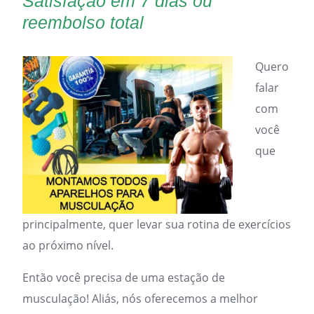
Satisfação em 7 dias ou
reembolso total
Quero
falar
com
você
que
principalmente, quer levar sua rotina de exercícios
ao próximo nível.
Então você precisa de uma estação de
musculação! Aliás, nós oferecemos a melhor