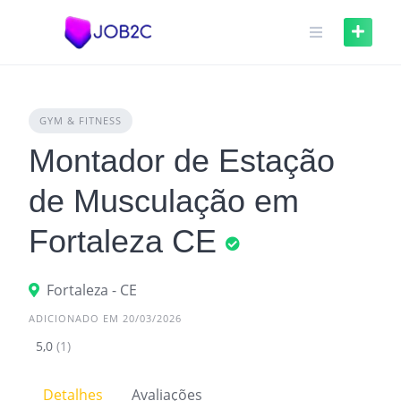
Skip
to
content
GYM & FITNESS
Montador de Estação
de Musculação em
Fortaleza CE
Fortaleza - CE
ADICIONADO EM 20/03/2026
5,0
(1)
Detalhes
Avaliações